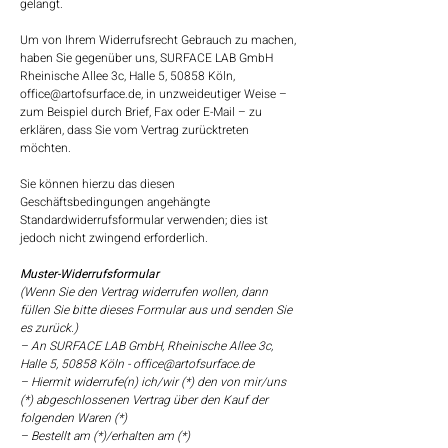
gelangt.
Um von Ihrem Widerrufsrecht Gebrauch zu machen,
haben Sie gegenüber uns, SURFACE LAB GmbH
Rheinische Allee 3c, Halle 5, 50858 Köln,
office@artofsurface.de
, in unzweideutiger Weise –
zum Beispiel durch Brief, Fax oder E-Mail – zu
erklären, dass Sie vom Vertrag zurücktreten
möchten.
Sie können hierzu das diesen
Geschäftsbedingungen angehängte
Standardwiderrufsformular verwenden; dies ist
jedoch nicht zwingend erforderlich.
Muster-Widerrufsformular
(Wenn Sie den Vertrag widerrufen wollen, dann
füllen Sie bitte dieses Formular aus und senden Sie
es zurück.)
– An SURFACE LAB GmbH, Rheinische Allee 3c,
Halle 5, 50858 Köln -
office@artofsurface.de
– Hiermit widerrufe(n) ich/wir (*) den von mir/uns
(*) abgeschlossenen Vertrag über den Kauf der
folgenden Waren (*)
– Bestellt am (*)/erhalten am (*)