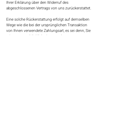
Ihrer Erklärung über den Widerruf des
abgeschlossenen Vertrags von uns zurückerstattet.
Eine solche Rückerstattung erfolgt auf demselben
Wege wie die bei der ursprünglichen Transaktion
von Ihnen verwendete Zahlungsart, es sei denn, Sie
stimmen ausdrücklich einem anderen
Rückerstattungsweg zu. Unter keinen Umständen
werden Ihnen für die Rückerstattung Gebühren
irgendwelcher Art auferlegt.
Wir sind berechtigt, die Rückzahlung bis zum
Eingang der zurückzusendenden Ware bzw. bis zur
Vorlage eines Nachweises über die erfolgte
Rücksendung der Ware zurückzubehalten.
Die Ware ist von Ihnen unverzüglich und spätestens
14 Tage ab dem Tag, an dem Sie uns über Ihre
Inanspruchnahme des Widerrufsrechts informiert
haben, an uns zurückzusenden oder zurückzugeben.
Die Rückgabefrist gilt dann als eingehalten, wenn die
Ware vor Ablauf der 14-tägigen Frist zurückgesendet
wird.
Die unmittelbar mit der Rücksendung der Ware