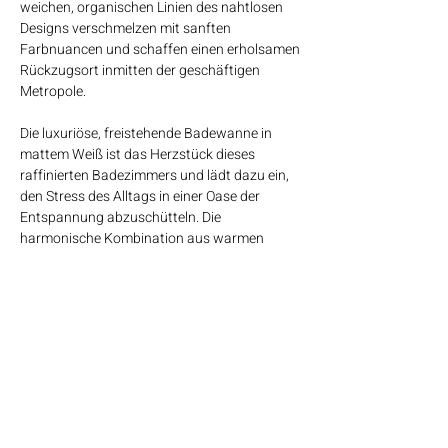
weichen, organischen Linien des nahtlosen
Designs verschmelzen mit sanften
Farbnuancen und schaffen einen erholsamen
Rückzugsort inmitten der geschäftigen
Metropole.
Die luxuriöse, freistehende Badewanne in
mattem Weiß ist das Herzstück dieses
raffinierten Badezimmers und lädt dazu ein,
den Stress des Alltags in einer Oase der
Entspannung abzuschütteln. Die
harmonische Kombination aus warmen
Sandfarben und der zeitlosen Eleganz der
Badewanne schafft ein einzigartiges
Ambiente, in dem sich die Sinne mit Freude
verlieren können.
Jedes Detail dieses fugenlosen Badezimmers
strahlt echte Handwerkskunst und
unvergleichliche Ästhetik aus. Die sorgfältige
Auswahl von Materialien und Farben verleiht