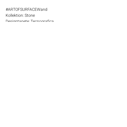
#ARTOFSURFACEWand
Kollektion: Stone
Designtapete: Tecnografica
Lassen Sie sich von unseren
Projekten inspirieren!
Zur Projektübersicht
Die Manufaktur für fugenlose